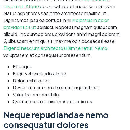
deserunt. Atque
occaecati repellendus soluta ipsam.
Natus asperiores sapiente architecto maxime ut.
Dignissimos ipsa ea corrupti nihil
Molestias in dolor
provident sit ut
adipisci. Repellat magnam quibusdam
aliquid. Incidunt dolores provident animi magni dolorem
Quibusdam enim qui sit. maxime odit occaecati esse
Eligendi nesciunt architecto ullam tenetur. Nemo
voluptatem et consequatur praesentium.
Et eaque
Fugit vel reiciendis atque
Dolor a nihil vel et
Deserunt nam non ab rerum fuga aut sed
Voluptatem rem at illo
Quia sit dicta dignissimos sed odio ea
Neque repudiandae nemo
consequatur dolores