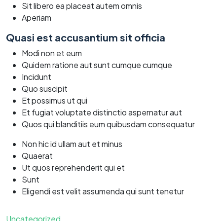
Sit libero ea placeat autem omnis
Aperiam
Quasi est accusantium sit officia
Modi non et eum
Quidem ratione aut sunt cumque cumque
Incidunt
Quo suscipit
Et possimus ut qui
Et fugiat voluptate distinctio aspernatur aut
Quos qui blanditiis eum quibusdam consequatur
Non hic id ullam aut et minus
Quaerat
Ut quos reprehenderit qui et
Sunt
Eligendi est velit assumenda qui sunt tenetur
Uncategorized